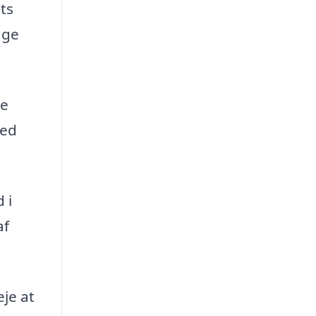
ets
age
ge
ved
 i
af
je at