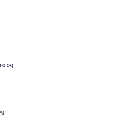
re og
.
og