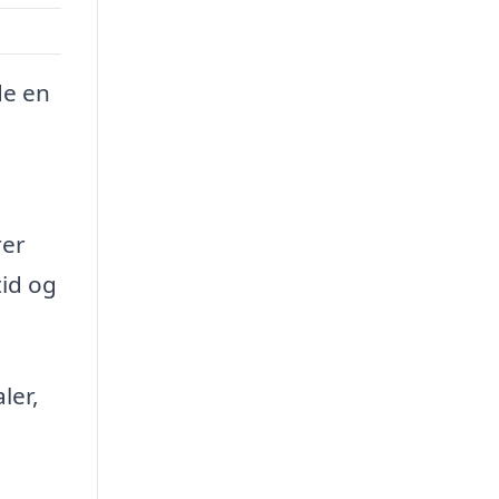
de en
rer
tid og
ler,