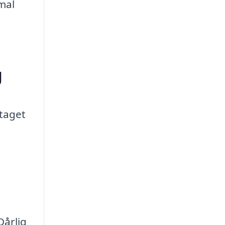
imal
g
 taget
Dårlig