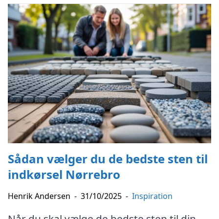
Sådan vælger du de bedste sten til
indkørsel Nørrebro
Henrik Andersen
-
31/10/2025
-
Inspiration
Når du skal vælge de bedste sten til din