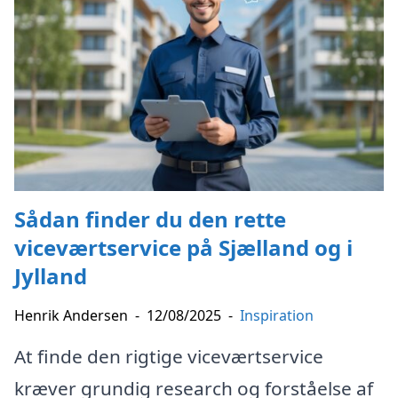
Sådan finder du den rette
viceværtservice på Sjælland og i
Jylland
Henrik Andersen
-
12/08/2025
-
Inspiration
At finde den rigtige viceværtservice
kræver grundig research og forståelse af